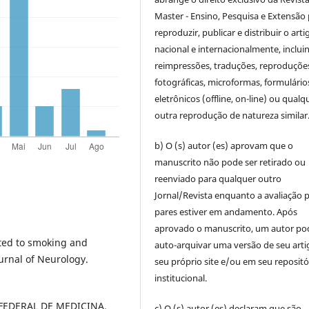
Master - Ensino, Pesquisa e Extensão
reproduzir, publicar e distribuir o arti
nacional e internacionalmente, inclui
reimpressões, traduções, reproduçõe
fotográficas, microformas, formulário
eletrônicos (offline, on-line) ou qualq
outra reprodução de natureza similar
b) O (s) autor (es) aprovam que o
manuscrito não pode ser retirado ou
reenviado para qualquer outro
Jornal/Revista enquanto a avaliação 
pares estiver em andamento. Após
aprovado o manuscrito, um autor po
ated to smoking and
auto-arquivar uma versão de seu art
urnal of Neurology.
seu próprio site e/ou em seu repositó
institucional.
FEDERAL DE MEDICINA.
c) O (s) autor (es) declaram que são