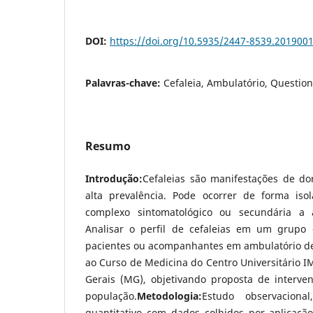
DOI:
https://doi.org/10.5935/2447-8539.201900
Palavras-chave:
Cefaleia, Ambulatório, Question
Resumo
Introdução:
Cefaleias são manifestações de do
alta prevalência. Pode ocorrer de forma iso
complexo sintomatológico ou secundária a
Analisar o perfil de cefaleias em um grupo
pacientes ou acompanhantes em ambulatório de 
ao Curso de Medicina do Centro Universitário 
Gerais (MG), objetivando proposta de interv
população.
Metodologia:
Estudo​ observacional,
quantitativo com dados colhidos por aplicação