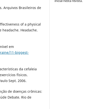
inicial nesta revista.
s. Arquivos Brasileiros de
fectiveness of a physical
pe headache. Headache.
onível em
aine/11-biggest-
.
cterísticas da cefaleia
ercícios físicos.
Paulo Sept. 2006.
nção de doenças crônicas:
aúde Debate. Rio de