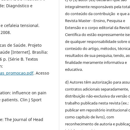
de: Diagnóstico e
integralmente responsáveis pela tota
do conteúdo da contribuição e que a
Revista Master - Ensino, Pesquisa e
e cefaleia tensional.
Extensão e o corpo editorial da Revis
. 2008.
Científica do estão expressamente is
de qualquer responsabilidade sobre 
icas de Saúde. Projeto
conteúdo do artigo, métodos, técnica
de [Internet]. Brasília:
resultados de sua pesquisa, tendo, as
 p. (Série B. Textos
finalidade meramente informativa e
m:
educativa.
tas_promocao.pdf
. Acesso
d) Autores têm autorização para ass
contratos adicionais separadamente,
xation: influence on pain
distribuição não-exclusiva da versão 
patients. Clin J Sport
trabalho publicada nesta revista (ex.:
publicar em repositório institucional 
como capítulo de livro), com
: The Journal of Head
reconhecimento de autoria e publica