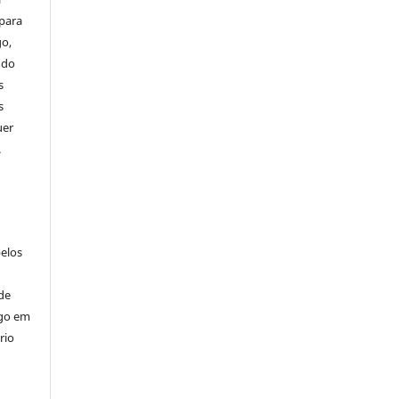
 para
go,
ndo
s
s
uer
.
pelos
de
igo em
rio