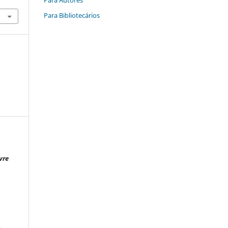
Para Bibliotecários
vre
a