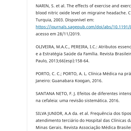
NARIN, S. et al. The effects of exercise and exer
blood nitric oxide level on migraine headache. Cl
Turquia, 2003. Disponível em:
https://journals.sagepub.com/doi/abs/10.1191
acesso em 28/11/2019.
OLIVEIRA, M.A.C., PEREIRA, I.C.: Atributos essen
e a Estratégia Saúde da Família. Revista Brasil
Paulo, 2013;66(esp):158-64.
PORTO, C. C.; PORTO, A. L. Clínica Médica na prát
Janeiro: Guanabara Koogan, 2016.
SANTANA NETO, F. J. Efeitos de diferentes intens
na cefaleia: uma revisão sistemática. 2016.
SILVA JUNIOR, A.A da. et al. Frequência dos tipo
atendimento terciário do Hospital das Clínicas 
Minas Gerais. Revista Associação Médica Brasilei