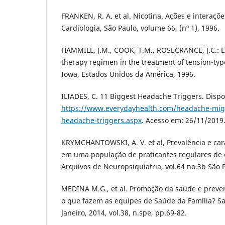
FRANKEN, R. A. et al. Nicotina. Ações e interaçõe
Cardiologia, São Paulo, volume 66, (nº 1), 1996.
HAMMILL, J.M., COOK, T.M., ROSECRANCE, J.C.: Ef
therapy regimen in the treatment of tension-ty
Iowa, Estados Unidos da América, 1996.
ILIADES, C. 11 Biggest Headache Triggers. Disp
https://www.everydayhealth.com/headache-migr
headache-triggers.aspx
. Acesso em: 26/11/2019
KRYMCHANTOWSKI, A. V. et al, Prevalência e cara
em uma população de praticantes regulares de ex
Arquivos de Neuropsiquiatria, vol.64 no.3b São 
MEDINA M.G., et al. Promoção da saúde e preve
o que fazem as equipes de Saúde da Família? S
Janeiro, 2014, vol.38, n.spe, pp.69-82.