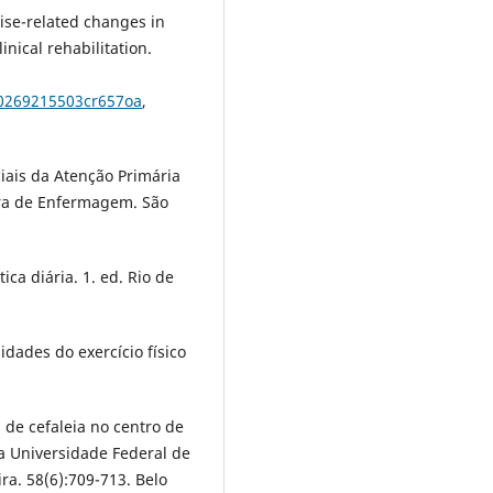
cise-related changes in
inical rehabilitation.
/0269215503cr657oa
,
ciais da Atenção Primária
eira de Enfermagem. São
ica diária. 1. ed. Rio de
idades do exercício físico
s de cefaleia no centro de
da Universidade Federal de
ra. 58(6):709-713. Belo