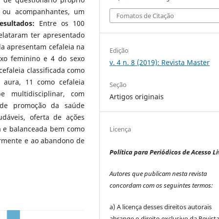
es ou acompanhantes, um
Fomatos de Citação
esultados:
Entre os 100
relataram ter apresentado
da apresentam cefaleia na
Edição
exo feminino e 4 do sexo
v. 4 n. 8 (2019): Revista Master
cefaleia classificada como
aura, 11 como cefaleia
Seção
 multidisciplinar, com
Artigos originais
s de promoção da saúde
dáveis, oferta de ações
da e balanceada bem como
Licença
larmente e ao abandono de
Política para Periódicos de Acesso Li
Autores que publicam nesta revista
concordam com os seguintes termos:
a) A licença desses direitos autorais
abrange o direito exclusivo da Revist