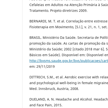
Cefaleias em Adultos na Atenção Primária à Saú
Tratamento. Projeto diretrizes 2009.
BERNARDI, M. T. et al. Correlação entre estresse 
Fisioterapia em Movimento, [S.l.], v. 21, n. 1, set
BRASIL. Ministério Da Saúde. Secretaria de Polít
promoção da saúde. As cartas de promoção da saú
Ministério da Saúde; 2002 [citado 2018 mar 6]. 56
Básicos em Saúde). Disponível em: Disponível e
http://bvsms.saude.gov.br/bvs/publicacoes/car
em: 29/11/2019
DITTRICH, S.M., et al. Aerobic exercise with rela
and psychological well-being in female migraine 
Med. Innsbruck, Austria, 2008.
DUELAND, A. N. Headache and Alcohol. Headache
and Face Pain, 2015.