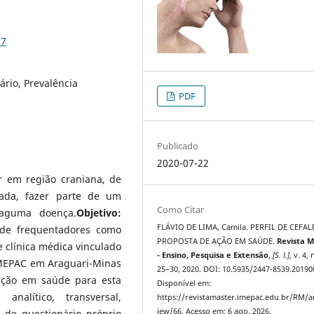
17
ário, Prevalência
PDF
Publicado
2020-07-22
r em região craniana, de
lada, fazer parte de um
Como Citar
 aguma doença.
Objetivo:
FLÁVIO DE LIMA, Camila. PERFIL DE CEFAL
 de frequentadores como
PROPOSTA DE AÇÃO EM SAÚDE.
Revista M
clínica médica vinculado
- Ensino, Pesquisa e Extensão
,
[S. l.]
, v. 4, 
IMEPAC em Araguari-Minas
25–30, 2020. DOI: 10.5935/2447-8539.20190
enção em saúde para esta
Disponível em:
 analítico, transversal,
https://revistamaster.imepac.edu.br/RM/ar
iew/66. Acesso em: 6 ago. 2026.
 de questionário próprio