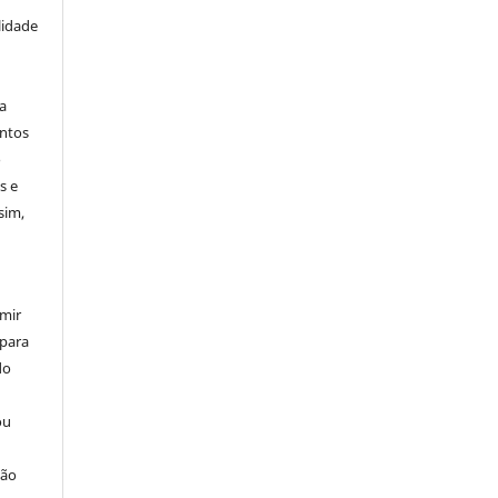
lidade
ta
entos
o
s e
sim,
umir
 para
do
ou
ção