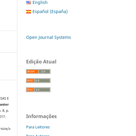
English
Español (España)
Open Journal Systems
Edição Atual
EIAS E
aster
n. 8, p.
Informações
017.
Para Leitores
ticle/v
Para Autores