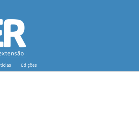
tícias
Edições