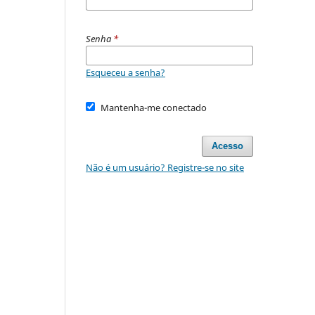
Senha
*
Esqueceu a senha?
Mantenha-me conectado
Acesso
Não é um usuário? Registre-se no site