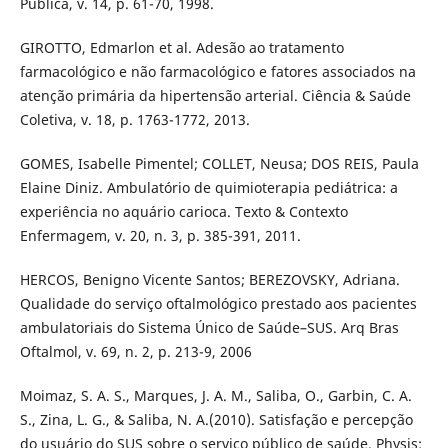
Pública, v. 14, p. 61-70, 1998.
GIROTTO, Edmarlon et al. Adesão ao tratamento
farmacológico e não farmacológico e fatores associados na
atenção primária da hipertensão arterial. Ciência & Saúde
Coletiva, v. 18, p. 1763-1772, 2013.
GOMES, Isabelle Pimentel; COLLET, Neusa; DOS REIS, Paula
Elaine Diniz. Ambulatório de quimioterapia pediátrica: a
experiência no aquário carioca. Texto & Contexto
Enfermagem, v. 20, n. 3, p. 385-391, 2011.
HERCOS, Benigno Vicente Santos; BEREZOVSKY, Adriana.
Qualidade do serviço oftalmológico prestado aos pacientes
ambulatoriais do Sistema Único de Saúde–SUS. Arq Bras
Oftalmol, v. 69, n. 2, p. 213-9, 2006
Moimaz, S. A. S., Marques, J. A. M., Saliba, O., Garbin, C. A.
S., Zina, L. G., & Saliba, N. A.(2010). Satisfação e percepção
do usuário do SUS sobre o serviço público de saúde. Physis: