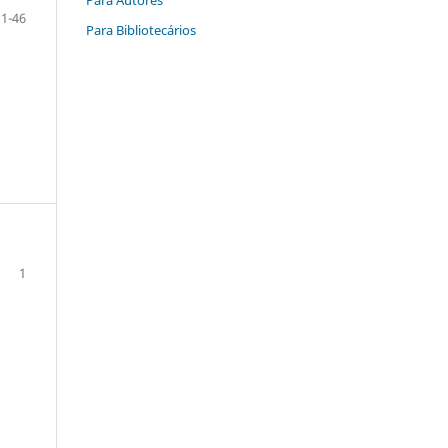
1-46
Para Bibliotecários
1